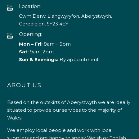
Location:
Cwm Derw, Llangwyryfon, Aberystwyth,
Ceredigion, SY23 4EY
Opening:
Mon – Fri:
8am – 5pm
Sat:
9am-2pm
Sun & Evenings:
By appointment
ABOUT US
Based on the outskirts of Aberystwyth we are ideally
situated to provide our services to the majority of
Wales.
We employ local people and work with local
suppliers and are happy to speak Welsh or English