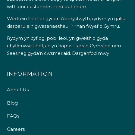
with our customers.
Find out more
Wedi ein lleoli ar gyrion Aberystwyth, rydym yn gallu
darparu ein gwasanaethau i’r rhan fwyaf o Gymru.
Rydym yn cyflogi pobl leol, yn gweithio gyda
chyflenwyr lleol, ac yn hapus i siarad Cymraeg neu
Saesneg gyda’n cwsmeriaid.
Darganfod mwy
INFORMATION
About Us
Blog
FAQs
Careers