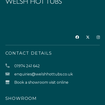
CONTACT DETAILS
01974 241 642
enquiries@welshhottubs.co.uk
Book a showroom visit online
SHOWROOM